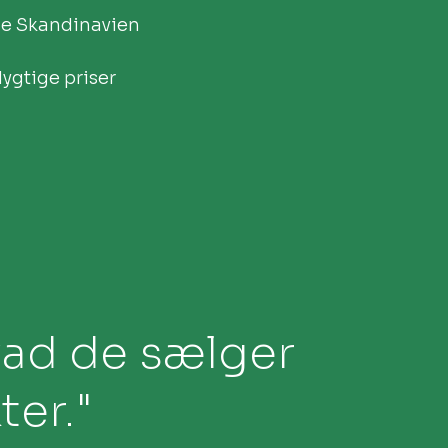
le Skandinavien
gtige priser​
ad de sælger
er."