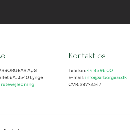
se
Kontakt os
ARBORGEAR ApS
Telefon:
44 95 96 00
ellet 6A, 3540 Lynge
E-mail:
info@arborgear.dk
r rutevejledning
​CVR: 29772347