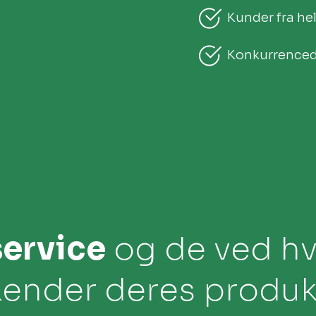
Kunder fra he
Konkurrencedy
service
og de ved hv
kender deres produkt