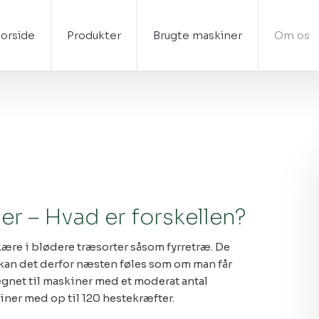
Forside
Produkter
Brugte maskiner
Om os
 – ​Hvad er forskellen?
kære i blødere træsorter såsom fyrretræ. De
kan det derfor næsten føles som om man får
egnet til maskiner med et moderat antal
iner med op til 120 hestekræfter.