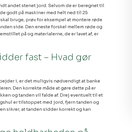
dt andet stenet jord. Selvom de er beregnet til
de godt på maskiner med helt ned til 25
 skal bruge, prøv for eksempel at montere røde
anden side. Den eneste forskel mellem røde og
stillet på og materialerne, de er lavet af, er
dder fast – Hvad gør
ejder i, er det muligvis nødvendigt at banke
eren. Den korrekte måde at gøre dette på er
n og tanden vil falde af. Drej eventuelt til et
shul er tilstoppet med jord, fjern tanden og
men sikrer, at tanden sidder korrekt og kan