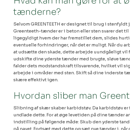
Hvad kan man gøre for at 
tænderne?
Selvom GREENTEETH er designet til brug i stenfyldt jo
Greenteeth-tænder er i beton eller sten svarer det ti
ligegyldigt hvem der har fremstillet dem, slides hurti
eventuelle forhindringer, når det er muligt. Når du arb
at udsætte den skade, dette arbejde uundgåeligt vil 
udskifte dine yderste tænder med brugte, sløve tænder
falder dets modstandskraft tilsvarende, hvilket vil sig
arbejde i områder med sten. Skift så dine inderste tæn
skære effektivt igen.
Hvordan sliber man Green
Slibning af skær skaber karbidstøv. Da karbidstøv er 
undlade dette. For at øge levetiden på dine tænder anb
indstilling på følgende måde: Skub den yderste tand 
på navet. Fortsæt med dette og sæt nye tænder i, når