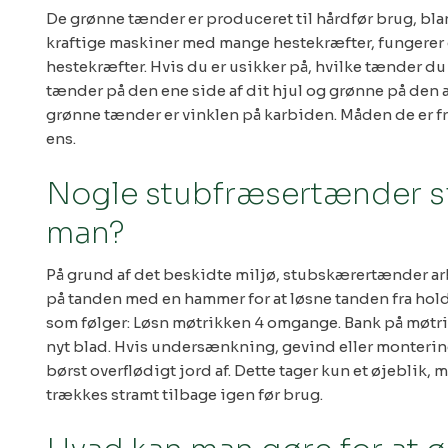
De grønne tænder er produceret til hårdfør brug, blan
kraftige maskiner med mange hestekræfter, fungerer 
hestekræfter. Hvis du er usikker på, hvilke tænder du
tænder på den ene side af dit hjul og grønne på den 
grønne tænder er vinklen på karbiden. Måden de er frem
ens.
Nogle stubfræsertænder si
man?
På grund af det beskidte miljø, stubskærertænder arb
på tanden med en hammer for at løsne tanden fra hold
som følger: Løsn møtrikken 4 omgange. Bank på møtrikke
nyt blad. Hvis undersænkning, gevind eller montering
børst overflødigt jord af. Dette tager kun et øjeblik, 
trækkes stramt tilbage igen før brug.