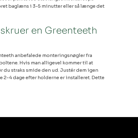
oret baglæns i 3-5 minutter eller så længe det
rskruer en Greenteeth
nteeth anbefalede monteringsnøgler fra
 boltene. Hvis man alligevel kommer til at
bør du straks smide den ud. Justér dem igen
te 2-4 dage efter holderne er installeret. Dette