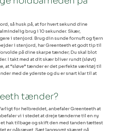
øge holdbarheden på
rd, så husk på, at for hvert sekund dine
l almindelig brug i 10 sekunder. Skær,
gere i stenjord. Brug din sunde fornuft og fjern
ejder i stenjord, har Greenteeth et godt tip til
forvolde på dine skarpe tænder; Du skal blot
. I takt med at dit skær bliver rundt (sløvt)
e, at “sløve” tænder er det perfekte værktøj til
der med de yderste og du er snart klar til at
teeth tænder?
farligt for helbreddet, anbefaler Greenteeth at
efaler vi i stedet at dreje tænderne til en ny
et hak tilbage og skift den med tanden tættest
 det er påkrævet. Sæt langsomt skæret på