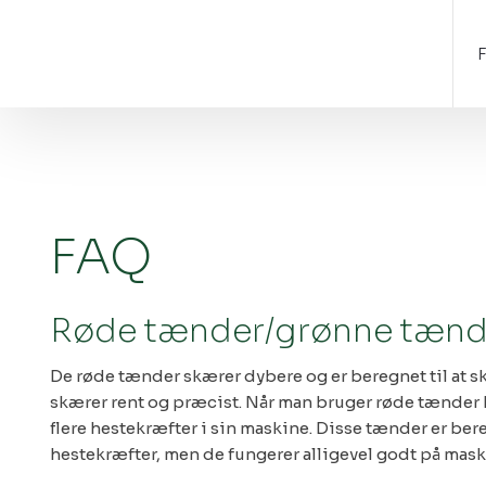
FAQ​
Røde tænder/grønne tænder
De røde tænder skærer dybere og er beregnet til at s
skærer rent og præcist. Når man bruger røde tænder 
flere hestekræfter i sin maskine. Disse tænder er ber
hestekræfter, men de fungerer alligevel godt på mask