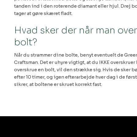
tanden ind i den roterende diamant eller hjul. Drej b
tager at gøre skæret fladt.
Hvad sker der når man ove
bolt?
Når du strammer dine bolte, benyt eventuelt de Gree
Craftsman. Det er uhyre vigtigt, at du IKKE overskruer
overskrue en bolt, vil den strække sig. Hvis de sker 
efter 10 timer, og igen efterarbejde hver dag i de førs
sikrer, at boltene er skruet korrekt fast.​