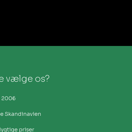
ge vælge os?
 2006​
le Skandinavien
gtige priser​