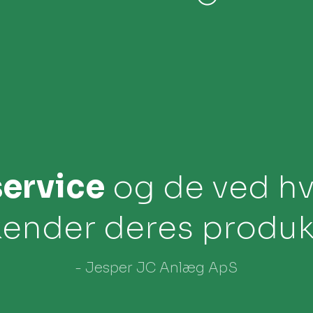
service
og de ved hv
kender deres produkt
- Jesper JC Anlæg ApS