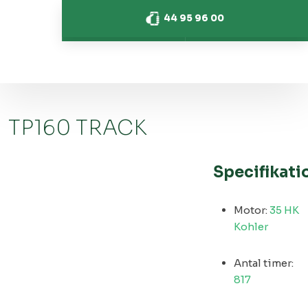
44 95 96 00
4495 9600
Send mail
TP160 TRACK
Specifikati
Motor:
35 HK
Kohler
Antal timer:
817